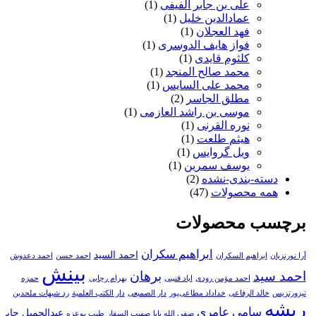
علی بن جابر الفیفی
(1)
عمادالدین خلیل
(1)
فهد العجلان
(1)
فواز هایف الدوسری
(1)
کلثوم قایدی
(1)
محمد صالح المنجد
(1)
محمد علی السایس
(1)
مطلق الجاسر
(2)
موسی بن راشد العازمی
(1)
نوره القرنی
(1)
هیثم طلعت
(1)
ویل گروایس
(1)
یوسف سمرین
(1)
دسته-بندی-نشده
(2)
همه محصولات
(47)
برچسب محصولات
ابراهیم سکران
احمد السید
آرا نورنزیان
ابراهیم السکران
احمد حسن
احمد دعدوش
بینش
احمد سید
برهان
احمد مؤمن رودی
ایاد قنیبی
بهرام رجایی
حمزه
تیزورتزیس
خالد الرفاعی
خداداد مطاعی‌پور
دار الصمیعی
دار الکتب العلمیة
رد شبهات ملحدین
ریشه
سامی عامری
عبدالجمیل جابر
صفی الله پایا
صهیب السقار
طیب بوعزه