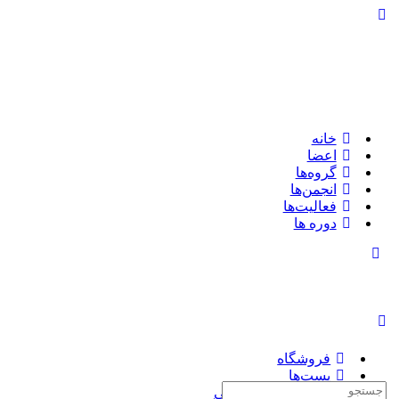
تغییر
وضعیت
پنل
کناری
خانه
اعضا
گروه‌ها
انجمن‌ها
فعالیت‌ها
دوره ها
تغییر
وضعیت
پنل
کناری
فروشگاه
پست‌ها
جستجوی:
چاپ کتاب سفارشی