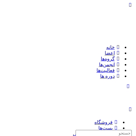
تغییر
وضعیت
پنل
کناری
خانه
اعضا
گروه‌ها
انجمن‌ها
فعالیت‌ها
دوره ها
تغییر
وضعیت
پنل
کناری
فروشگاه
پست‌ها
جستجوی:
چاپ کتاب سفارشی