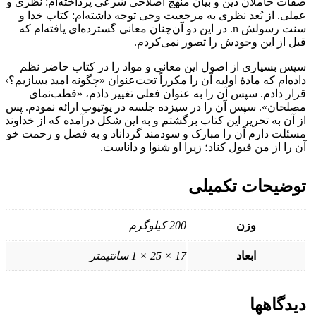
صفات حاملان دین و بیان منهج اصلاحی شرعی پرداخته‌ام: نظری و
عملی. از بُعد نظری به مرجعیت وحی توجه داشته‌ام: کتاب خدا و
سنت رسولش n. در این دو آن‌چنان معانی گسترده‌ای یافته‌ام که
قبل از این وجودش را تصور نمی‌کردم.
سپس بسیاری از اصول این معانی و مواد را در کتاب حاضر نظم
داده‌ام که مادۀ اولیه آن را مکرراً تحت‌عنوان «چگونه امید بسازیم؟»
قرار دادم. سپس آن را به عنوان فعلی تغییر دادم، «قطب‌نمای
مصلحان». سپس آن را در سیزده جلسه در یوتیوب ارائه نمودم. پس
از آن به تحریر این کتاب برگشتم و به این شکل درآمده که از خداوند
مسئلت دارم آن را مبارک و سودمند گرداناد و به فضل و رحمت خود
آن را از من قبول کناد؛ زیرا او شنوا و داناست.
توضیحات تکمیلی
وزن
200 کیلوگرم
ابعاد
17 × 25 × 1 سانتیمتر
دیدگاهها