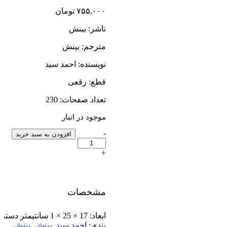
۷۵۵,۰۰۰
تومان
ناشر: بینش
مترجم: بینش
نویسنده: احمد سید
قطع: رقعی
تعداد صفحات: 230
موجود در انبار
-
قطب
افزودن به سبد خرید
نمای
مصلحان
+
تعداد
مشخصات
ابعاد:
17 × 25 × 1 سانتیمتر
دسته
بندی:
احمد سید
,
بینش
,
بینش
,