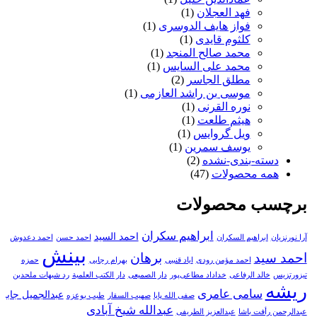
فهد العجلان
(1)
فواز هایف الدوسری
(1)
کلثوم قایدی
(1)
محمد صالح المنجد
(1)
محمد علی السایس
(1)
مطلق الجاسر
(2)
موسی بن راشد العازمی
(1)
نوره القرنی
(1)
هیثم طلعت
(1)
ویل گروایس
(1)
یوسف سمرین
(1)
دسته-بندی-نشده
(2)
همه محصولات
(47)
برچسب محصولات
ابراهیم سکران
احمد السید
آرا نورنزیان
ابراهیم السکران
احمد حسن
احمد دعدوش
بینش
احمد سید
برهان
احمد مؤمن رودی
ایاد قنیبی
بهرام رجایی
حمزه
تیزورتزیس
خالد الرفاعی
خداداد مطاعی‌پور
دار الصمیعی
دار الکتب العلمیة
رد شبهات ملحدین
ریشه
سامی عامری
عبدالجمیل جابر
صفی الله پایا
صهیب السقار
طیب بوعزه
عبدالله شیخ آبادی
عبدالرحمن رأفت باشا
عبدالعزیز الطریفی