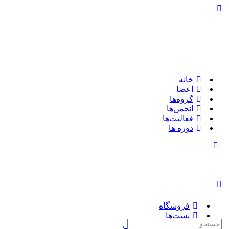
تغییر
وضعیت
پنل
کناری
خانه
اعضا
گروه‌ها
انجمن‌ها
فعالیت‌ها
دوره ها
تغییر
وضعیت
پنل
کناری
فروشگاه
پست‌ها
جستجوی:
چاپ کتاب سفارشی