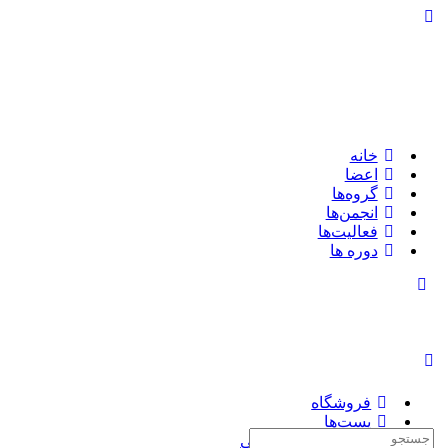
تغییر
وضعیت
پنل
کناری
خانه
اعضا
گروه‌ها
انجمن‌ها
فعالیت‌ها
دوره ها
تغییر
وضعیت
پنل
کناری
فروشگاه
پست‌ها
جستجوی:
چاپ کتاب سفارشی