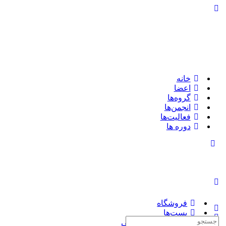
تغییر
وضعیت
پنل
کناری
خانه
اعضا
گروه‌ها
انجمن‌ها
فعالیت‌ها
دوره ها
تغییر
وضعیت
پنل
کناری
فروشگاه
پست‌ها
جستجوی:
چاپ کتاب سفارشی