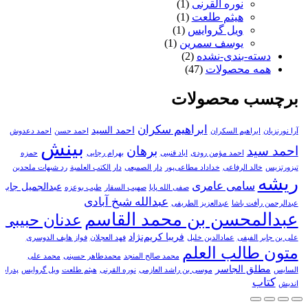
نوره القرنی
(1)
هیثم طلعت
(1)
ویل گروایس
(1)
یوسف سمرین
(1)
دسته-بندی-نشده
(2)
همه محصولات
(47)
برچسب محصولات
ابراهیم سکران
احمد السید
آرا نورنزیان
ابراهیم السکران
احمد حسن
احمد دعدوش
بینش
احمد سید
برهان
احمد مؤمن رودی
ایاد قنیبی
بهرام رجایی
حمزه
تیزورتزیس
خالد الرفاعی
خداداد مطاعی‌پور
دار الصمیعی
دار الکتب العلمیة
رد شبهات ملحدین
ریشه
سامی عامری
عبدالجمیل جابر
صفی الله پایا
صهیب السقار
طیب بوعزه
عبدالله شیخ آبادی
عبدالرحمن رأفت باشا
عبدالعزیز الطریفی
عبدالمحسن بن محمد القاسم
عدنان حبیبی
فریبا کریم‌نژاد
علی بن جابر الفیفی
عمادالدین خلیل
فهد العجلان
فواز هایف الدوسری
متون طالب العلم
محمد صالح المنجد
محمدطاهر حسینی
محمد علی
مطلق الجاسر
السایس
موسی بن راشد العازمی
نوره القرنی
هیثم طلعت
ویل گروایس
پدرام
کتاب
اندیش