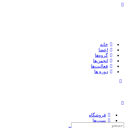
تغییر
وضعیت
پنل
کناری
خانه
اعضا
گروه‌ها
انجمن‌ها
فعالیت‌ها
دوره ها
تغییر
وضعیت
پنل
کناری
فروشگاه
پست‌ها
جستجوی:
چاپ کتاب سفارشی