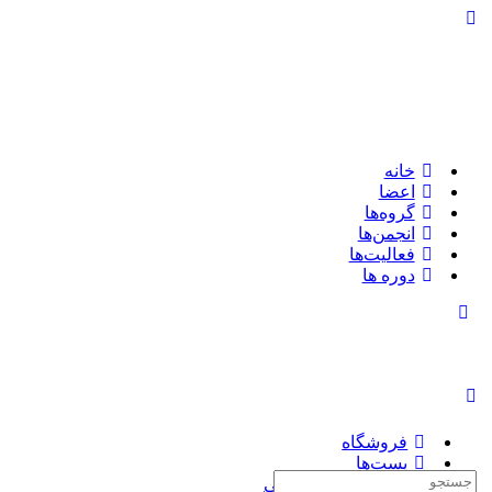
تغییر
وضعیت
پنل
کناری
خانه
اعضا
گروه‌ها
انجمن‌ها
فعالیت‌ها
دوره ها
تغییر
وضعیت
پنل
کناری
فروشگاه
پست‌ها
جستجوی:
چاپ کتاب سفارشی